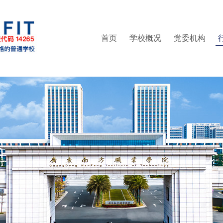
首页
学校概况
党委机构
部（普法办公室）
精神
区管委会办公室
集成电路学院
就业指导中心
现任领导
人事处（教师发展中心）
党委统战部
管理学院
继续教育学院
组织架构
信息学院
纪委办公室
联系方式
创新精英班
教务处
财经
校
实训中心
党委武装部
培训中心
创新创业学院
工会
信息中心
体育部
团委
科研处
财务处
后勤处
保卫处
书院管理中心
产教融合办公室（校企合作办公室）
继续教育学院