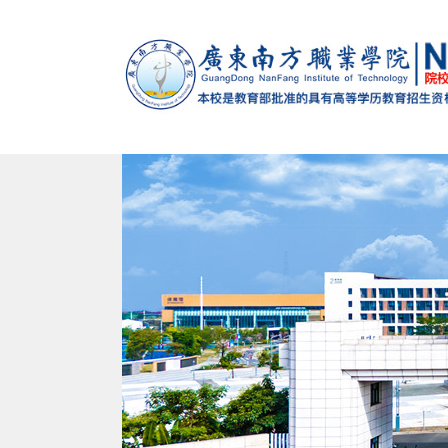
马克思主义学院
党政办公室（法制办公室）
党委组织部（党校）
学校概况
智能制造学院
招生办公室
党委宣传
校训
南校
建设发展处
教学督导办公室
学生处（心理健康教育与咨询中心）
退役军人服务中心