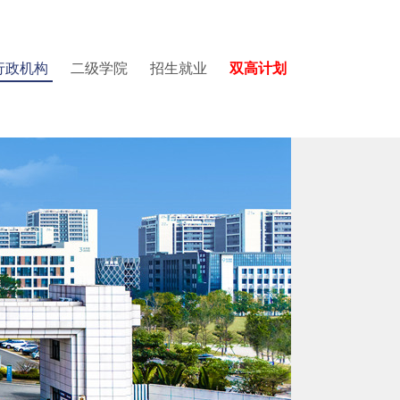
行政机构
二级学院
招生就业
双高计划
学院
园图集
党委教师工作部
国际教育中心
质量与评建办公室
建设与交通学院
视频集锦
党委学生工作部
数据中心
医学院
招生就业办公室
招生培养改革办公室
图书馆
国际学术交流中心
国际教育中心