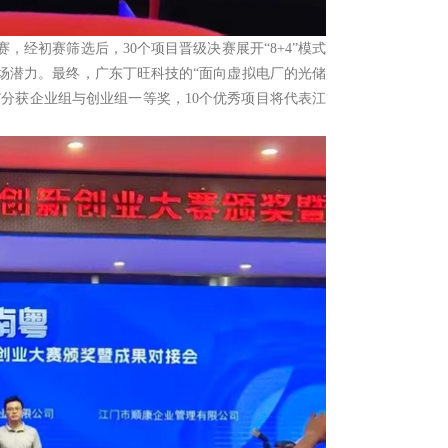
，经初赛筛选后，30个项目晋级决赛展开“8+4”模式
场潜力。最终，广东丁旺科技的“面向虚拟电厂的光储
”分获企业组与创业组一等奖，10个优秀项目将代表江