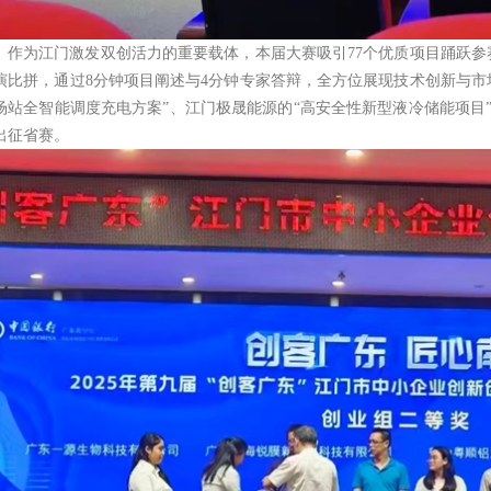
作为江门激发双创活力的重要载体，本届大赛吸引77个优质项目踊跃参赛
演比拼，通过8分钟项目阐述与4分钟专家答辩，全方位展现技术创新与市
场站全智能调度充电方案”、江门极晟能源的“高安全性新型液冷储能项目
出征省赛。