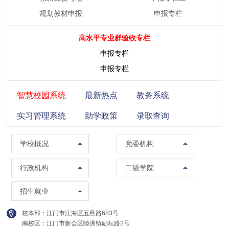
规划教材申报
申报专栏
高水平专业群验收专栏
申报专栏
申报专栏
智慧校园系统
最新热点
教务系统
实习管理系统
助学政策
录取查询
学校概况
党委组织部（党校）
学校概况
党委机构
校训精神
党委宣传部（普法办公室）
党政办公室（法制办公室）
马克思主义学院
行政机构
二级学院
现任领导
党委统战部
南校区管委会办公室
智能制造学院
招生办公室
招生就业
组织架构
纪委办公室
人事处（教师发展中心）
集成电路学院
就业指导中心
校本部：江门市江海区五邑路683号
联系方式
党委教师工作部
教务处
管理学院
南校区：江门市新会区睦洲镇励耘路2号
继续教育学院