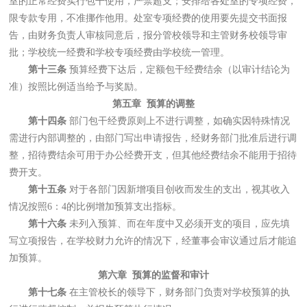
室的正常经费实行包干使用，严禁超支；安排给各处室的专项经费，
限专款专用，不准挪作他用。处室专项经费的使用要先提交书面报
告，由财务负责人审核同意后，报分管校领导和主管财务校领导审
批；学校统一经费和学校专项经费由学校统一管理。
第十三条
预算经费下达后，定额包干经费结余（以审计结论为
准）按照比例适当给予与奖励。
第五章 预算的调整
第十四条
部门包干经费原则上不进行调整，如确实因特殊情况
需进行内部调整的，由部门写出申请报告，经财务部门批准后进行调
整，招待费结余可用于办公经费开支，但其他经费结余不能用于招待
费开支。
第十五条
对于各部门因新增项目创收而发生的支出，视其收入
情况按照6：4的比例增加预算支出指标。
第十六条
未列入预算、而在年度中又必须开支的项目，应先填
写立项报告，在学校财力允许的情况下，经董事会审议通过后才能追
加预算。
第六章 预算的监督和审计
第十七条
在主管校长的领导下，财务部门负责对学校预算的执