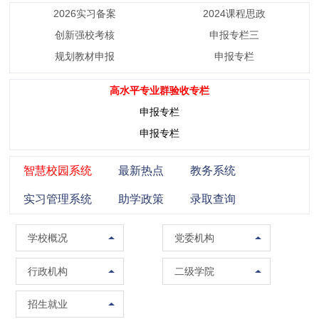
2026实习备案
2024课程思政
创新强校考核
申报专栏三
规划教材申报
申报专栏
高水平专业群验收专栏
申报专栏
申报专栏
智慧校园系统
最新热点
教务系统
实习管理系统
助学政策
录取查询
学校概况
党委组织部（党校）
学校概况
党委机构
校训精神
党委宣传部（普法办公室）
党政办公室（法制办公室）
马克思主义学院
行政机构
二级学院
现任领导
党委统战部
南校区管委会办公室
智能制造学院
招生办公室
招生就业
组织架构
纪委办公室