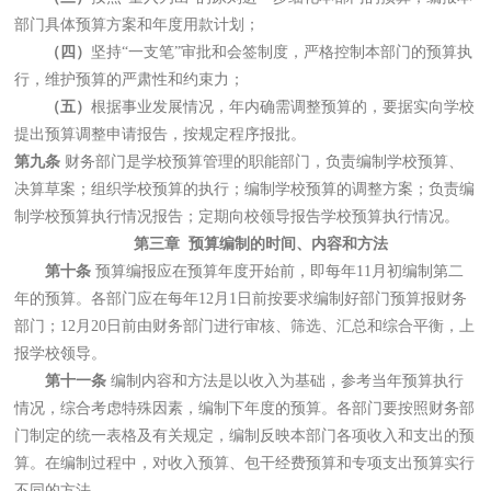
部门具体预算方案和年度用款计划；
（四）
坚持“一支笔”审批和会签制度，严格控制本部门的预算执
行，维护预算的严肃性和约束力；
（五）
根据事业发展情况，年内确需调整预算的，要据实向学校
提出预算调整申请报告，按规定程序报批。
第九条
财务部门是学校预算管理的职能部门，负责编制学校预算、
决算草案；组织学校预算的执行；编制学校预算的调整方案；负责编
制学校预算执行情况报告；定期向校领导报告学校预算执行情况。
第三章 预算编制的时间、内容和方法
第十条
预算编报应在预算年度开始前，即每年11月初编制第二
年的预算。各部门应在每年12月1日前按要求编制好部门预算报财务
部门；12月20日前由财务部门进行审核、筛选、汇总和综合平衡，上
报学校领导。
第十一条
编制内容和方法是以收入为基础，参考当年预算执行
情况，综合考虑特殊因素，编制下年度的预算。各部门要按照财务部
门制定的统一表格及有关规定，编制反映本部门各项收入和支出的预
算。在编制过程中，对收入预算、包干经费预算和专项支出预算实行
不同的方法。