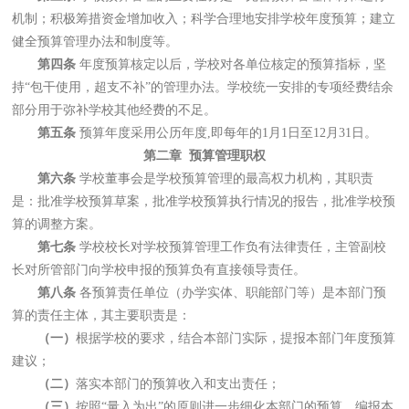
机制；积极筹措资金增加收入；科学合理地安排学校年度预算；建立
健全预算管理办法和制度等。
第四条
年度预算核定以后，学校对各单位核定的预算指标，坚
持“包干使用，超支不补”的管理办法。学校统一安排的专项经费结余
部分用于弥补学校其他经费的不足。
第五条
预算年度采用公历年度,即每年的1月1日至12月31日。
第二章 预算管理职权
第六条
学校董事会是学校预算管理的最高权力机构，其职责
是：批准学校预算草案，批准学校预算执行情况的报告，批准学校预
算的调整方案。
第七条
学校校长对学校预算管理工作负有法律责任，主管副校
长对所管部门向学校申报的预算负有直接领导责任。
第八条
各预算责任单位（办学实体、职能部门等）是本部门预
算的责任主体，其主要职责是：
（一）
根据学校的要求，结合本部门实际，提报本部门年度预算
建议；
（二）
落实本部门的预算收入和支出责任；
（三）
按照“量入为出”的原则进一步细化本部门的预算，编报本