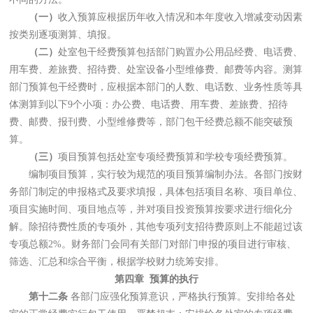
（一）
收入预算应根据历年收入情况和本年度收入增减变动因素
按类别逐项测算、填报。
（二）
处室包干经费预算包括部门购置办公用品经费、电话费、
用车费、差旅费、招待费、处室设备小型维修费、邮费等内容。测算
部门预算包干经费时，应根据本部门的人数、电话数、业务性质等具
体测算到以下9个小项：办公费、电话费、用车费、差旅费、招待
费、邮费、报刊费、小型维修费等，部门包干经费总额不能突破预
算。
（三）
项目预算包括处室专项经费预算和学校专项经费预算。
编制项目预算，实行较为规范的项目预算编制办法。各部门按财
务部门制定的申报格式及要求填报，具体包括项目名称、项目单位、
项目实施时间、项目地点等，并对项目投资预算按要求进行细化分
解。除招待费性质的专项外，其他专项列支招待费原则上不能超过该
专项总额2%。财务部门会同有关部门对部门申报的项目进行审核、
筛选、汇总和综合平衡，根据学校财力统筹安排。
第四章 预算的执行
第十二条
各部门应强化预算意识，严格执行预算。安排给各处