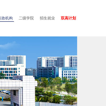
行政机构
二级学院
招生就业
双高计划
学院
园图集
党委教师工作部
国际教育中心
质量与评建办公室
建设与交通学院
视频集锦
党委学生工作部
数据中心
医学院
招生就业办公室
招生培养改革办公室
图书馆
国际学术交流中心
国际教育中心