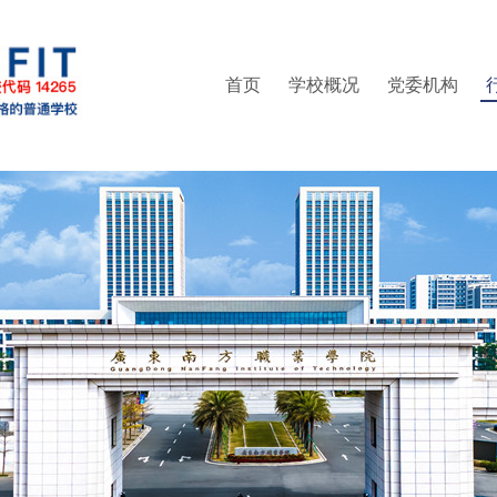
首页
学校概况
党委机构
部（普法办公室）
精神
区管委会办公室
集成电路学院
就业指导中心
现任领导
人事处（教师发展中心）
党委统战部
管理学院
继续教育学院
组织架构
信息学院
纪委办公室
联系方式
创新精英班
教务处
财经
校
实训中心
党委武装部
培训中心
创新创业学院
工会
信息中心
体育部
团委
科研处
财务处
后勤处
保卫处
书院管理中心
产教融合办公室（校企合作办公室）
继续教育学院