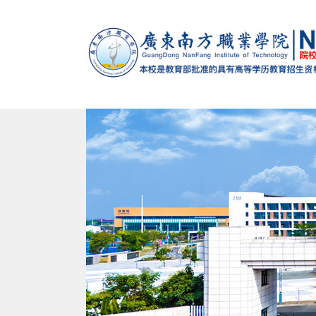
马克思主义学院
党政办公室（法制办公室）
党委组织部（党校）
学校概况
智能制造学院
招生办公室
党委宣传
校训
南校
建设发展处
教学督导办公室
学生处（心理健康教育与咨询中心）
退役军人服务中心