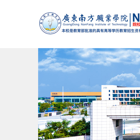
马克思主义学院
党政办公室（法制办公室）
党委组织部（党校）
学校概况
智能制造学院
招生办公室
党委宣传
校训
南校
建设发展处
教学督导办公室
学生处（心理健康教育与咨询中心）
退役军人服务中心