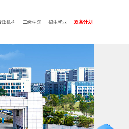
行政机构
二级学院
招生就业
双高计划
学院
园图集
党委教师工作部
国际教育中心
质量与评建办公室
建设与交通学院
视频集锦
党委学生工作部
数据中心
医学院
招生就业办公室
招生培养改革办公室
图书馆
国际学术交流中心
国际教育中心
智能问答