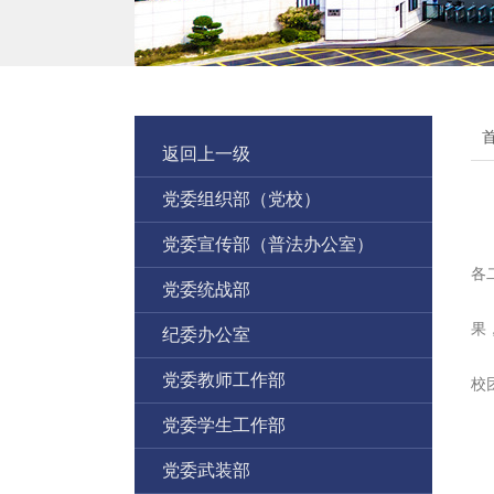
返回上一级
党委组织部（党校）
党委宣传部（普法办公室）
各
党委统战部
根
果
纪委办公室
现
党委教师工作部
校
联
党委学生工作部
地
党委武装部