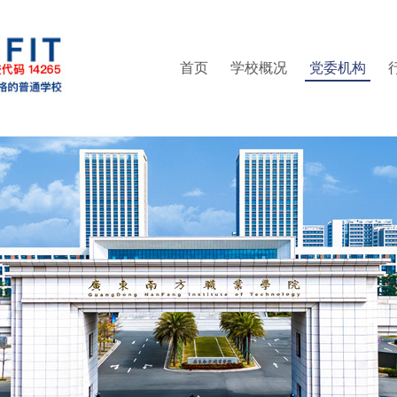
首页
学校概况
党委机构
部（普法办公室）
精神
区管委会办公室
集成电路学院
就业指导中心
现任领导
人事处（教师发展中心）
党委统战部
管理学院
继续教育学院
组织架构
信息学院
纪委办公室
联系方式
创新精英班
教务处
财经
校
实训中心
党委武装部
培训中心
创新创业学院
工会
信息中心
体育部
团委
科研处
财务处
后勤处
保卫处
书院管理中心
产教融合办公室（校企合作办公室）
继续教育学院