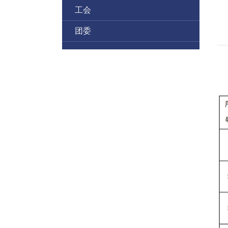
附
工会
团委