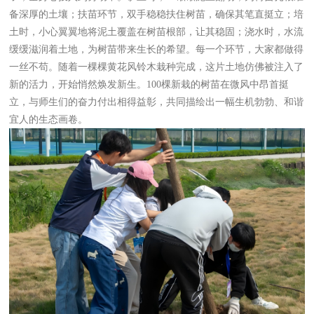
备深厚的土壤；扶苗环节，双手稳稳扶住树苗，确保其笔直挺立；培
土时，小心翼翼地将泥土覆盖在树苗根部，让其稳固；浇水时，水流
缓缓滋润着土地，为树苗带来生长的希望。每一个环节，大家都做得
一丝不苟。随着一棵棵黄花风铃木栽种完成，这片土地仿佛被注入了
新的活力，开始悄然焕发新生。100棵新栽的树苗在微风中昂首挺
立，与师生们的奋力付出相得益彰，共同描绘出一幅生机勃勃、和谐
宜人的生态画卷。