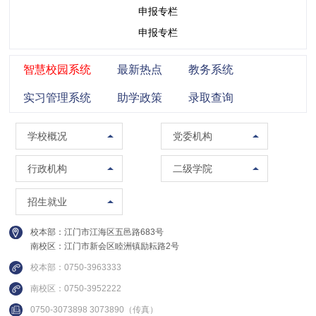
申报专栏
申报专栏
智慧校园系统
最新热点
教务系统
实习管理系统
助学政策
录取查询
学校概况
党委组织部（党校）
学校概况
党委机构
校训精神
党委宣传部（普法办公室）
党政办公室（法制办公室）
马克思主义学院
行政机构
二级学院
现任领导
党委统战部
南校区管委会办公室
智能制造学院
招生办公室
招生就业
组织架构
纪委办公室
人事处（教师发展中心）
集成电路学院
就业指导中心
校本部：江门市江海区五邑路683号
联系方式
党委教师工作部
教务处
管理学院
南校区：江门市新会区睦洲镇励耘路2号
继续教育学院
校园图集
党委学生工作部
质量与评建办公室
信息学院
校本部：0750-3963333
创新精英班
视频集锦
党委武装部
南校区：0750-3952222
数据中心
财经学院
国际教育中心
0750-3073898 3073890（传真）
建设发展处
建设与交通学院