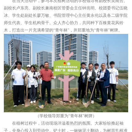
在当天活动中，参与本次植树活动的学校领导有副校长吴南云、
副校长卢东亮、副校长兼南校区管委会主任钟兆明、校团委书记伍晓
冰、学生处副处长廖万敏、书院管理中心主任黄永伦以及各二级学院
师生代表、学生机构骨干。众人齐心协力，共同种下百株黄花风铃
木，打造出一片充满希望的“青年林”，并郑重地为“青年林”树牌。
（学校领导郑重为“青年林”树牌）
在植树过程中，活动现场洋溢着热烈的氛围。大家纷纷撸起袖
子，全身心投入到劳动中。铲土时，一锹锹泥土翻动，为树苗扎根准