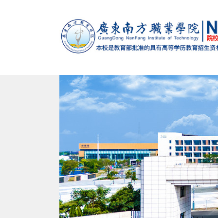
马克思主义学院
党政办公室（法制办公室）
党委组织部（党校）
学校概况
智能制造学院
招生办公室
党委宣传
校训
南校
建设发展处
教学督导办公室
学生处（心理健康教育与咨询中心）
退役军人服务中心