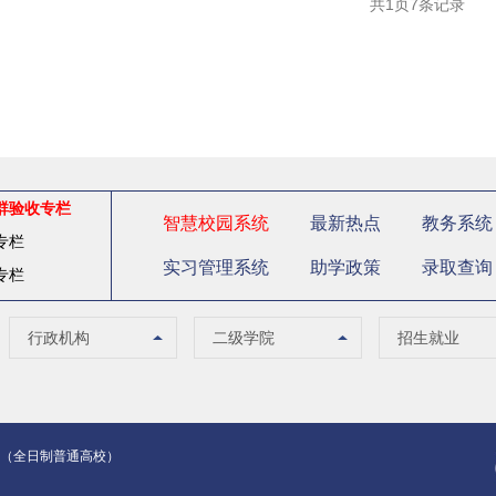
共1页7条记录
群验收专栏
智慧校园系统
最新热点
教务系统
专栏
实习管理系统
助学政策
录取查询
专栏
党政办公室（法制办
马克思主义学院
招生办公室
行政机构
二级学院
招生就业
公室）
南校区管委会办公室
智能制造学院
就业指导中心
人事处（教师发展中
集成电路学院
继续教育学院
心）
教务处
管理学院
创新精英班
业学院（全日制普通高校）
质量与评建办公室
信息学院
国际教育中心