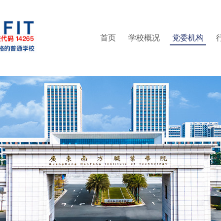
首页
学校概况
党委机构
部（普法办公室）
精神
区管委会办公室
集成电路学院
就业指导中心
现任领导
人事处（教师发展中心）
党委统战部
管理学院
继续教育学院
组织架构
信息学院
纪委办公室
联系方式
创新精英班
教务处
财经
校
实训中心
党委武装部
培训中心
创新创业学院
工会
信息中心
体育部
团委
科研处
财务处
后勤处
保卫处
书院管理中心
产教融合办公室（校企合作办公室）
继续教育学院