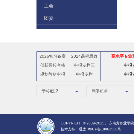
工会
团委
2026实习备案
2024课程思政
高水平专业
创新强校考核
申报专栏三
申报
规划教材申报
申报专栏
申报
学校概况
党委组织部（党校）
学校概况
党委机构
校训精神
党委宣传部（普法办
现任领导
公室）
党委统战部
组织架构
纪委办公室
COPYRIGHT © 2009-2025 广东南方职
技术支持：
通达
粤ICP备18063530号
联系方式
党委教师工作部