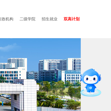
行政机构
二级学院
招生就业
双高计划
学院
园图集
党委教师工作部
国际教育中心
质量与评建办公室
建设与交通学院
视频集锦
党委学生工作部
数据中心
医学院
招生就业办公室
招生培养改革办公室
图书馆
国际学术交流中心
国际教育中心