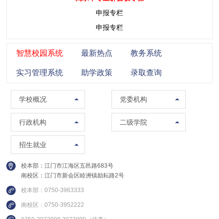
申报专栏
申报专栏
智慧校园系统
最新热点
教务系统
实习管理系统
助学政策
录取查询
学校概况
党委组织部（党校）
学校概况
党委机构
校训精神
党委宣传部（普法办公室）
党政办公室（法制办公室）
马克思主义学院
行政机构
二级学院
现任领导
党委统战部
南校区管委会办公室
智能制造学院
招生办公室
招生就业
组织架构
纪委办公室
人事处（教师发展中心）
集成电路学院
就业指导中心
校本部：江门市江海区五邑路683号
联系方式
党委教师工作部
教务处
管理学院
南校区：江门市新会区睦洲镇励耘路2号
继续教育学院
校园图集
党委学生工作部
质量与评建办公室
信息学院
校本部：0750-3963333
创新精英班
视频集锦
党委武装部
南校区：0750-3952222
数据中心
财经学院
国际教育中心